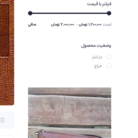
فیلتر با قیمت
قيمت:
1,200,000 تومان
—
2,000,000 تومان
صافی
حداقل
حداكثر
قیمت
قيمت
وضعیت محصول
در انبار
حراج