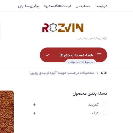
درباره ما
حساب من
لیست علاقه مندیها
پیگیری سفارش
s
h
تولیدی کیف چرم طبیعی
همه دسته بندی ها
مجموع ۲۵ محصولات
خانه
محصولات برچسب خورده “گروه تولیدی رزوین”
کیف آقایان
کیف دستی
دسته بندی محصول
کیف بانوان
کیف شلواری
کمربند
کیف کودکان
کیف
کیف اداری-مدارک
کیف کمربندی_کوله پشتی